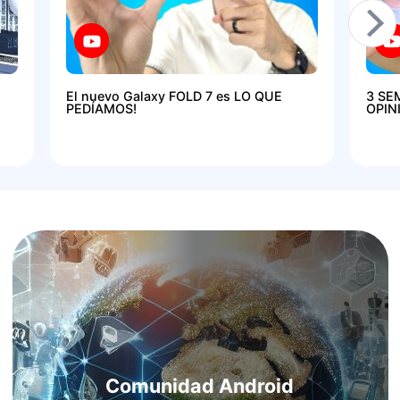
El nuevo Galaxy FOLD 7 es LO QUE
3 SE
PEDÍAMOS!
OPIN
Comunidad Android