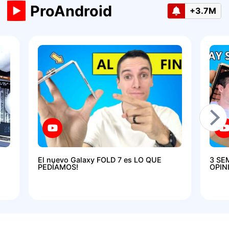
ProAndroid
+3.7M
El nuevo Galaxy FOLD 7 es LO QUE
3 SE
PEDÍAMOS!
OPIN