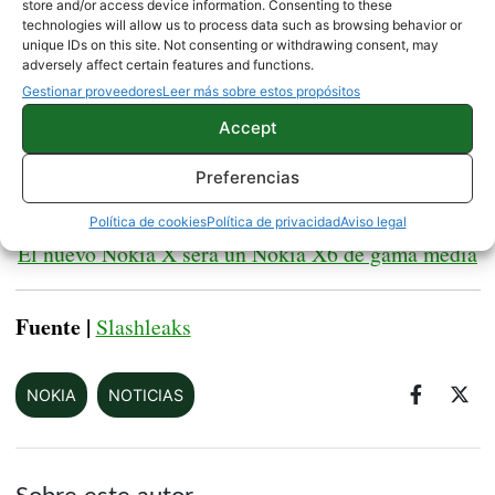
store and/or access device information. Consenting to these
P60 o Snapdragon 636
4 ó 6 GB de memoria
y
technologies will allow us to process data such as browsing behavior or
unique IDs on this site. Not consenting or withdrawing consent, may
RAM
5,8 pulgadas
. Su pantalla será de
y tendrá el
adversely affect certain features and functions.
ratio de 19:9
típico
. Sus precios aun se
Gestionar proveedores
Leer más sobre estos propósitos
desconocen, pero es de esperar que se encuentren a
Accept
valor de 208 y 235 euros
un
, según la versión
elegida.
Preferencias
Política de cookies
Política de privacidad
Aviso legal
El nuevo Nokia X será un Nokia X6 de gama media
Fuente |
Slashleaks
NOKIA
NOTICIAS