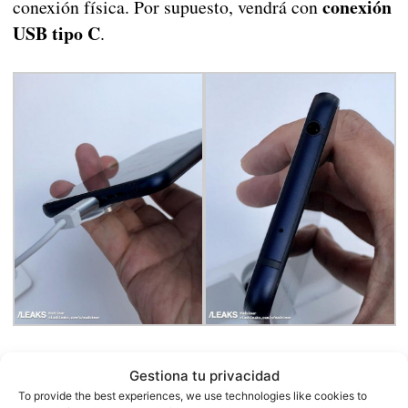
conexión
conexión física. Por supuesto, vendrá con
USB tipo C
.
Respecto al resto de características del dispositivo,
Gestiona tu privacidad
Mediatek
se espera que venga con un procesador
To provide the best experiences, we use technologies like cookies to