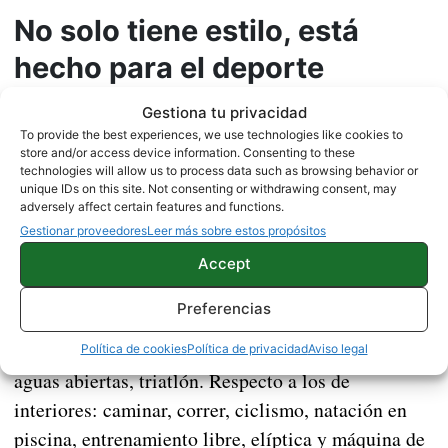
No solo tiene estilo, está
hecho para el deporte
Gestiona tu privacidad
El diseño del Huawei Watch GT2 sin duda es uno
To provide the best experiences, we use technologies like cookies to
de sus apartados destacados, pues encaja
store and/or access device information. Consenting to these
technologies will allow us to process data such as browsing behavior or
prácticamente en cualquier estilo de vestir, tanto
unique IDs on this site. Not consenting or withdrawing consent, may
elegante como deportivo. Hablando de deporte, este
adversely affect certain features and functions.
Huawei Watch GT2 cuenta con la posibilidad de
Gestionar proveedores
Leer más sobre estos propósitos
reconocer y medir 15 deportes diferentes. 8 de
Accept
ellos de exterior y los otros 7 de interior
. Estos
Preferencias
deportes son los siguientes: correr, caminar,
escalar, correr por montaña, ciclismo, natación en
Política de cookies
Política de privacidad
Aviso legal
aguas abiertas, triatlón. Respecto a los de
interiores: caminar, correr, ciclismo, natación en
piscina, entrenamiento libre, elíptica y máquina de