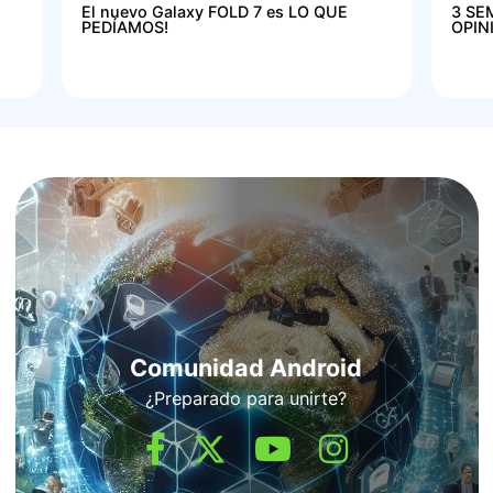
El nuevo Galaxy FOLD 7 es LO QUE
3 SE
PEDÍAMOS!
OPIN
Comunidad Android
¿Preparado para unirte?