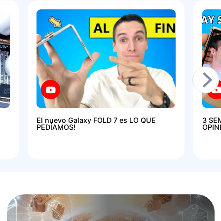
El nuevo Galaxy FOLD 7 es LO QUE
3 SE
PEDÍAMOS!
OPIN