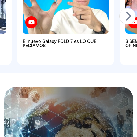
El nuevo Galaxy FOLD 7 es LO QUE
3 SE
PEDÍAMOS!
OPIN