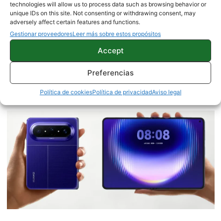
technologies will allow us to process data such as browsing behavior or
unique IDs on this site. Not consenting or withdrawing consent, may
Gonzalo Mendo
adversely affect certain features and functions.
Gestionar proveedores
Leer más sobre estos propósitos
2245 artículos publicados en ProAndroid desde 2020.
Redactor en Pro Android | Periodista. Amante de la
Accept
tecnología con cierto gusto por el pequeño Androide
verde. Me gusta escribir de todo lo relacionado con
Preferencias
tecnología, cultura y curiosidades. Gran aficionado al
Política de cookies
Política de privacidad
Aviso legal
deporte. Twitter: @Lalo7_