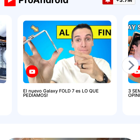
El nuevo Galaxy FOLD 7 es LO QUE
3 SE
PEDÍAMOS!
OPIN