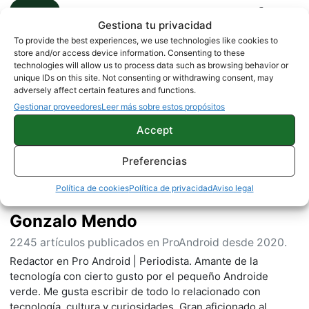
HONOR
Gestiona tu privacidad
To provide the best experiences, we use technologies like cookies to
store and/or access device information. Consenting to these
technologies will allow us to process data such as browsing behavior or
Sobre este autor
unique IDs on this site. Not consenting or withdrawing consent, may
adversely affect certain features and functions.
Gestionar proveedores
Leer más sobre estos propósitos
Accept
Preferencias
Política de cookies
Política de privacidad
Aviso legal
Gonzalo Mendo
2245 artículos publicados en ProAndroid desde 2020.
Redactor en Pro Android | Periodista. Amante de la
tecnología con cierto gusto por el pequeño Androide
verde. Me gusta escribir de todo lo relacionado con
tecnología, cultura y curiosidades. Gran aficionado al