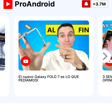
ProAndroid
+3.7M
El nuevo Galaxy FOLD 7 es LO QUE
3 SE
PEDÍAMOS!
OPIN