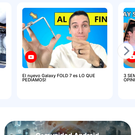
El nuevo Galaxy FOLD 7 es LO QUE
3 SE
PEDÍAMOS!
OPIN