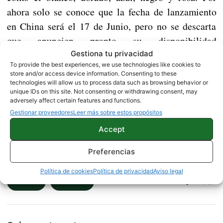
ahora solo se conoce que la fecha de lanzamiento
en China será el 17 de Junio, pero no se descarta
que anuncien pronto su disponibilidad
El precio de salida en su país
internacionalmente.
Gestiona tu privacidad
To provide the best experiences, we use technologies like cookies to
natal será de 94€, pero es de esperar que ese
store and/or access device information. Consenting to these
precio suba en Europa y en el resto del mundo.
technologies will allow us to process data such as browsing behavior or
unique IDs on this site. Not consenting or withdrawing consent, may
adversely affect certain features and functions.
Gestionar proveedores
Leer más sobre estos propósitos
Huawei volvería a fabricar los nuevos Nexus
Accept
Fuente
|
GSMArena
Preferencias
Política de cookies
Política de privacidad
Aviso legal
HUAWEI
NOTICIAS