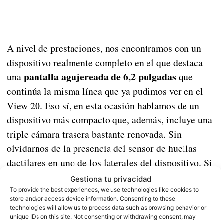
A nivel de prestaciones, nos encontramos con un
dispositivo realmente completo en el que destaca
pantalla agujereada de 6,2 pulgadas
una
que
continúa la misma línea que ya pudimos ver en el
View 20. Eso sí, en esta ocasión hablamos de un
dispositivo más compacto que, además, incluye una
triple cámara trasera bastante renovada. Sin
olvidarnos de la presencia del sensor de huellas
dactilares en uno de los laterales del dispositivo. Si
hablamos de rendimiento hay que mencionar al
Gestiona tu privacidad
Kirin 980 como base que viene acompañado de 6
To provide the best experiences, we use technologies like cookies to
store and/or access device information. Consenting to these
GB de RAM y 128 GB de almacenamiento
technologies will allow us to process data such as browsing behavior or
unique IDs on this site. Not consenting or withdrawing consent, may
interno
. Todo ello, soportado por una batería de