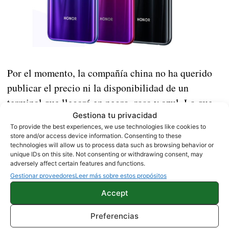
Por el momento, la compañía china no ha querido
publicar el precio ni la disponibilidad de un
terminal que llegará en negro, rosa y azul. Lo que
Gestiona tu privacidad
está claro es que el Honor 10i puede dar mucha
To provide the best experiences, we use technologies like cookies to
guerra en una gama alta en la que cada vez existe
store and/or access device information. Consenting to these
una mayor competencia.
technologies will allow us to process data such as browsing behavior or
unique IDs on this site. Not consenting or withdrawing consent, may
adversely affect certain features and functions.
Fuente |
Gizmochina
Gestionar proveedores
Leer más sobre estos propósitos
Accept
HONOR
Preferencias