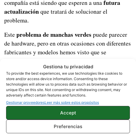
futura
compañía está siendo que esperen a una
actualización
que tratará de solucionar el
problema.
problema de manchas verdes
Este
puede parecer
de hardware, pero en otras ocasiones con diferentes
fabricantes y modelos hemos visto que se
solucionaban gracias a una actualización. Si eres
Gestiona tu privacidad
uno de los afectados te recomendamos esperar,
To provide the best experiences, we use technologies like cookies to
incluso si tienes este problema en un
móvil de
store and/or access device information. Consenting to these
technologies will allow us to process data such as browsing behavior or
Xiaomi
diferente. La OTA parece estar en camino
unique IDs on this site. Not consenting or withdrawing consent, may
para dar solución a las manchas verdes en la
adversely affect certain features and functions.
Gestionar proveedores
Leer más sobre estos propósitos
pantalla.
Accept
Fuente
Vía
Preferencias