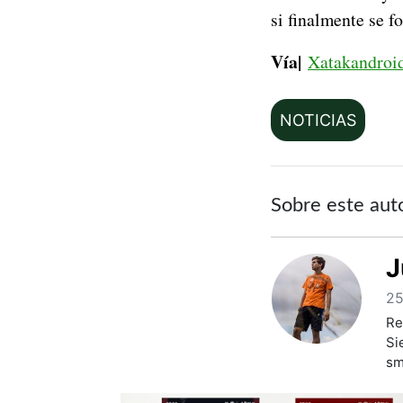
si finalmente se f
Vía|
Xatakandroi
NOTICIAS
Sobre este aut
J
25
Re
Si
sm