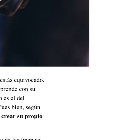
 estás equivocado.
prende con su
 es el del
 Pues bien, según
 crear su propio
.
 de las finanzas.