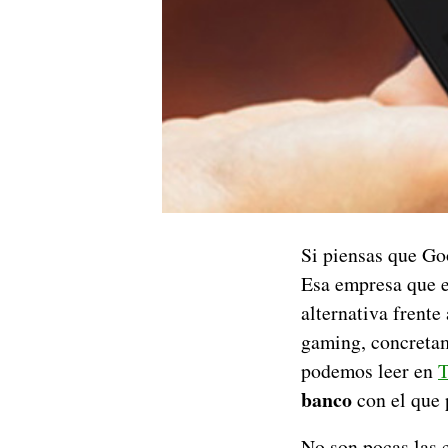
Si piensas que Go
Esa empresa que 
alternativa frente
gaming, concreta
podemos leer en
T
banco
con el que 
No son pocas las 