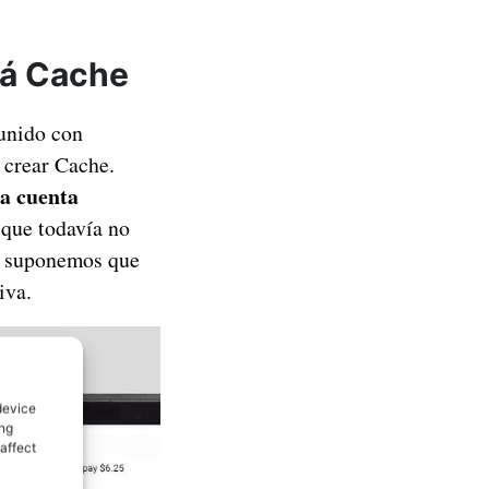
rá Cache
 unido con
 crear Cache.
a cuenta
 que todavía no
ro suponemos que
iva.
device
ing
affect