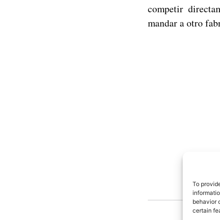
competir directa
mandar a otro fabr
To provid
informati
behavior o
certain fe