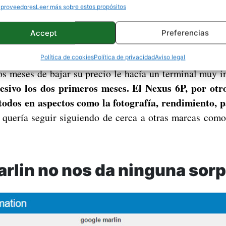
 proveedores
Leer más sobre estos propósitos
mos por primera vez unos dispositivos Nexus diferent
Accept
Preferencias
 para competir con la gama alta en todos los aspecto
nos potente que los otros terminales de gama alta, pero
Política de cookies
Política de privacidad
Aviso legal
os meses de bajar su precio le hacía un terminal muy i
cesivo los dos primeros meses. El Nexus 6P, por otro
todos en aspectos como la fotografía, rendimiento, p
 quería seguir siguiendo de cerca a otras marcas com
arlin no nos da ninguna sor