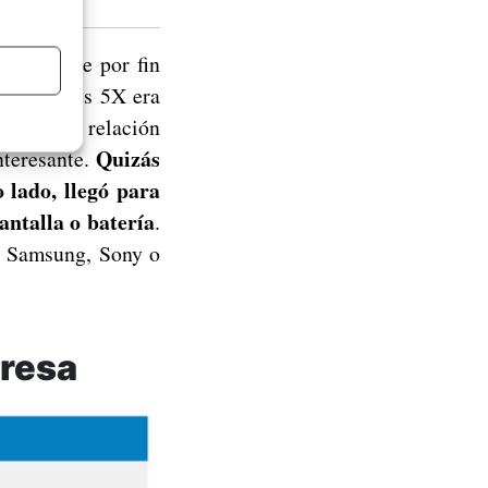
es, ya que por fin
s. El Nexus 5X era
 su buena relación
Quizás
nteresante.
 lado, llegó para
antalla o batería
.
o Samsung, Sony o
presa