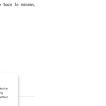
no hace lo mismo,
device
ing
affect