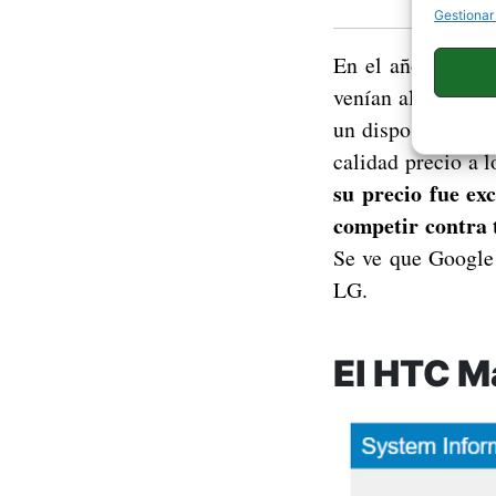
Gestionar
En el año 2015 vi
venían al mercado
un dispositivo me
calidad precio a l
su precio fue ex
competir contra 
Se ve que Google
LG.
El HTC M