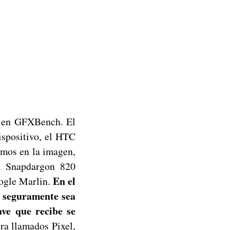
le en GFXBench. El
ispositivo, el HTC
emos en la imagen,
m Snapdargon 820
En el
ogle Marlin.
e seguramente sea
ve que recibe se
ora llamados Pixel,