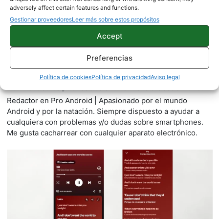
adversely affect certain features and functions.
Gestionar proveedores
Leer más sobre estos propósitos
Accept
Preferencias
Juanjo Segura
Política de cookies
Política de privacidad
Aviso legal
2542 artículos publicados en ProAndroid desde 2020.
Redactor en Pro Android | Apasionado por el mundo
Android y por la natación. Siempre dispuesto a ayudar a
cualquiera con problemas y/o dudas sobre smartphones.
Me gusta cacharrear con cualquier aparato electrónico.