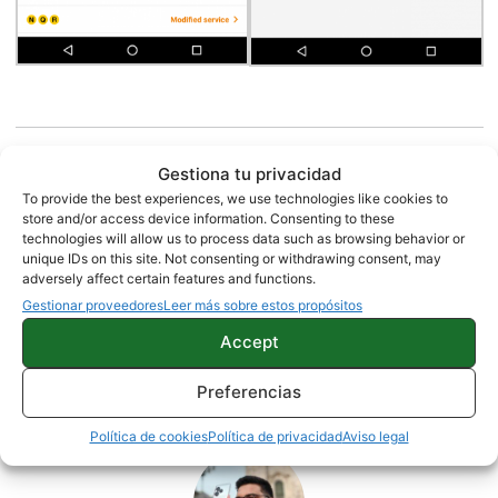
Google Maps ya permite guardar mapas offline
Gestiona tu privacidad
en la SD
To provide the best experiences, we use technologies like cookies to
store and/or access device information. Consenting to these
technologies will allow us to process data such as browsing behavior or
unique IDs on this site. Not consenting or withdrawing consent, may
adversely affect certain features and functions.
APPS
NOTICIAS
Gestionar proveedores
Leer más sobre estos propósitos
Accept
Sobre este autor
Preferencias
Política de cookies
Política de privacidad
Aviso legal