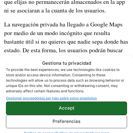
que elijas no permanecerán almacenados en la app
ni se asociaran a la cuanta de los usuarios.
La navegación privada ha llegado a Google Maps
por medio de un modo incógnito que resulta
bastante útil si no quieres que nadie sepa donde has
estado. De esta forma, los usuarios podrán buscar
todo tipo de localización sin que quede rastro
Gestiona tu privacidad
alguno de los lugares marcados en el mapa. Una
To provide the best experiences, we use technologies like cookies to
nueva funcionalidad que quedará activada al
store and/or access device information. Consenting to these
technologies will allow us to process data such as browsing behavior or
acceder a la foto de perfil localizada en la
unique IDs on this site. Not consenting or withdrawing consent, may
adversely affect certain features and functions.
esquina superior derecha de la app.
A partir de
Gestionar proveedores
Leer más sobre estos propósitos
este momento aparecerá una barra gris oscura que
Accept
servirá como indicador para saber que el modo
incógnito está activo.
Preferencias