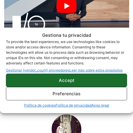
Gestiona tu privacidad
To provide the best experiences, we use technologies like cookies to
store and/or access device information. Consenting to these
Más información |
Blog Google España
technologies will allow us to process data such as browsing behavior or
unique IDs on this site. Not consenting or withdrawing consent, may
adversely affect certain features and functions.
Gestionar {vendor_count} proveedores
Leer más sobre estos propósitos
NOTICIAS
Accept
Preferencias
Sobre este autor
Política de cookies
Política de privacidad
Aviso legal