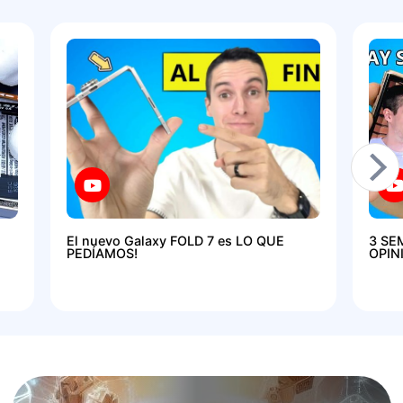
El nuevo Galaxy FOLD 7 es LO QUE
3 SE
PEDÍAMOS!
OPIN