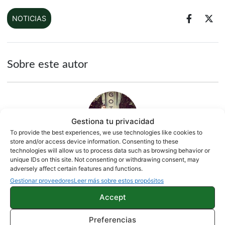
NOTICIAS
Sobre este autor
Gestiona tu privacidad
To provide the best experiences, we use technologies like cookies to
store and/or access device information. Consenting to these
technologies will allow us to process data such as browsing behavior or
unique IDs on this site. Not consenting or withdrawing consent, may
Adri Villa
adversely affect certain features and functions.
Gestionar proveedores
Leer más sobre estos propósitos
245 artículos publicados en ProAndroid desde 2020.
Accept
ExRedactor en ProAndroid.com | En mis ratos libres soy
Arbitro Profesional de 2ª Autonómica y próximo Ingeniero
Preferencias
Informático. Apasionado del Mundo Android. Resido en