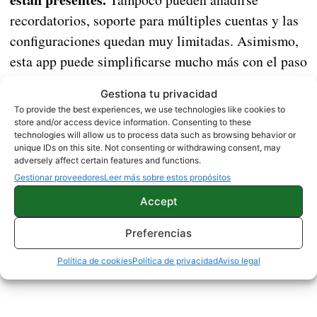
recordatorios, soporte para múltiples cuentas y las
configuraciones quedan muy limitadas. Asimismo,
esta app puede simplificarse mucho más con el paso
Calculadora
de los años. La aplicación de la
se
Gestiona tu privacidad
muestra como una herramienta independiente que
To provide the best experiences, we use technologies like cookies to
no funciona como parte de la plataforma. De esta
store and/or access device information. Consenting to these
technologies will allow us to process data such as browsing behavior or
forma se ha decidido eliminar la compilación
unique IDs on this site. Not consenting or withdrawing consent, may
AOSP. Eso sí, la app seguirá existiendo con código
adversely affect certain features and functions.
Gestionar proveedores
Leer más sobre estos propósitos
abierto por separado.
Accept
Preferencias
Política de cookies
Política de privacidad
Aviso legal