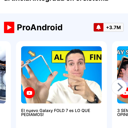
ProAndroid
+3.7M
El nuevo Galaxy FOLD 7 es LO QUE
3 SE
PEDÍAMOS!
OPIN