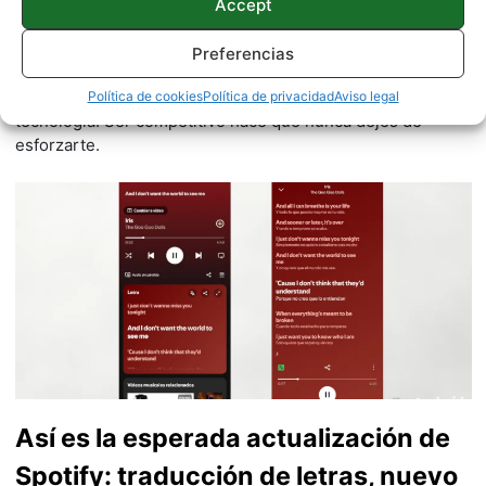
Accept
Miguel
Preferencias
717 artículos publicados en ProAndroid desde 2020.
Redactor en Pro Android
| Apasionado del deporte y la
Política de cookies
Política de privacidad
Aviso legal
tecnología. Ser competitivo hace que nunca dejes de
esforzarte.
Así es la esperada actualización de
Spotify: traducción de letras, nuevo