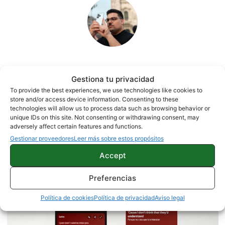
Quelian Sanz
Gestiona tu privacidad
11059 artículos publicados en ProAndroid desde 2020.
To provide the best experiences, we use technologies like cookies to
store and/or access device information. Consenting to these
Redactor en Pro Android | Apasionado de ese Androide
technologies will allow us to process data such as browsing behavior or
verde que tanto esconde. Se comenta que tecleo sobre
unique IDs on this site. Not consenting or withdrawing consent, may
actualidad. Me gusta probarlo todo en este mundo de la
adversely affect certain features and functions.
tecnología. Los gusanos se comen a las manzanas.
Gestionar proveedores
Leer más sobre estos propósitos
Enamorado de lo que una gran mayoría llama ruido.
Twitter
Accept
Preferencias
Política de cookies
Política de privacidad
Aviso legal