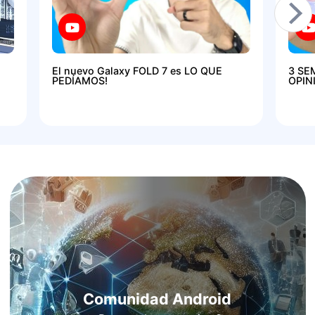
El nuevo Galaxy FOLD 7 es LO QUE
3 SE
PEDÍAMOS!
OPIN
Comunidad Android