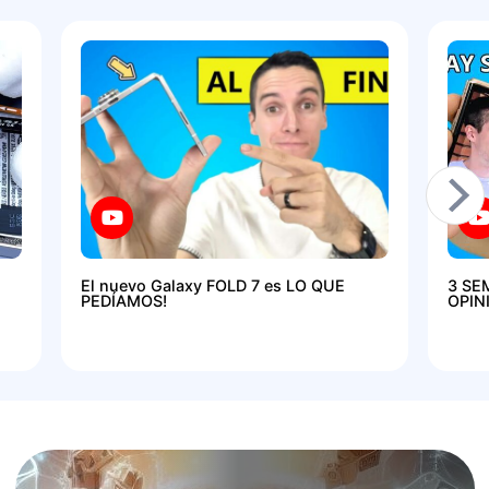
El nuevo Galaxy FOLD 7 es LO QUE
3 SE
PEDÍAMOS!
OPIN