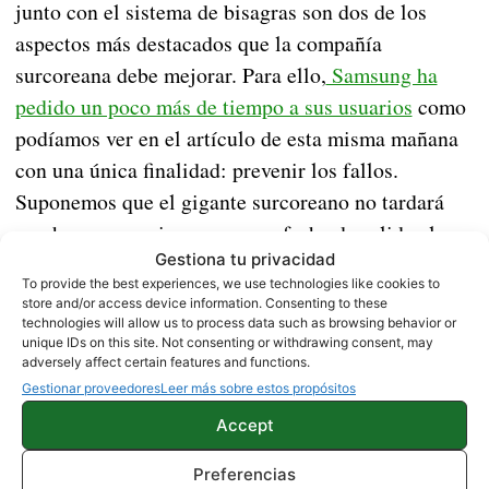
junto con el sistema de bisagras son dos de los
aspectos más destacados que la compañía
surcoreana debe mejorar. Para ello,
Samsung ha
pedido un poco más de tiempo a sus usuarios
como
podíamos ver en el artículo de esta misma mañana
con una única finalidad: prevenir los fallos.
Suponemos que el gigante surcoreano no tardará
mucho en anunciar una nueva fecha de salida al
Gestiona tu privacidad
mercado. Esperemos que esta vez sea la definitiva.
To provide the best experiences, we use technologies like cookies to
store and/or access device information. Consenting to these
Fuente |
Samsung
technologies will allow us to process data such as browsing behavior or
unique IDs on this site. Not consenting or withdrawing consent, may
adversely affect certain features and functions.
NOTICIAS
SAMSUNG
Gestionar proveedores
Leer más sobre estos propósitos
Accept
Preferencias
Sobre este autor