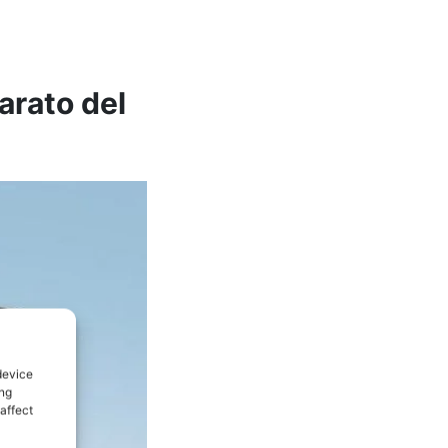
arato del
device
ing
affect