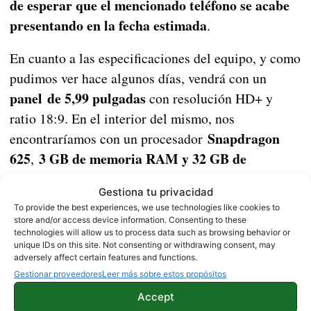
de esperar que el mencionado teléfono se acabe
presentando en la fecha estimada
.
En cuanto a las especificaciones del equipo, y como
pudimos ver hace algunos días, vendrá con un
panel de 5,99 pulgadas
con resolución HD+ y
ratio 18:9. En el interior del mismo, nos
Snapdragon
encontraríamos con un procesador
625
3 GB de memoria RAM y 32 GB de
,
almacenamiento interno
. Respecto al resto de
Gestiona tu privacidad
batería de 3080
características, contará con una
To provide the best experiences, we use technologies like cookies to
mAh
cámara doble de 12 y 5 mpx
y una
, además
store and/or access device information. Consenting to these
technologies will allow us to process data such as browsing behavior or
MIUI 9
de
.
unique IDs on this site. Not consenting or withdrawing consent, may
adversely affect certain features and functions.
Gestionar proveedores
Leer más sobre estos propósitos
Así son las primeras fotografías tomadas con el
Accept
Xiaomi Mi MIX 2S