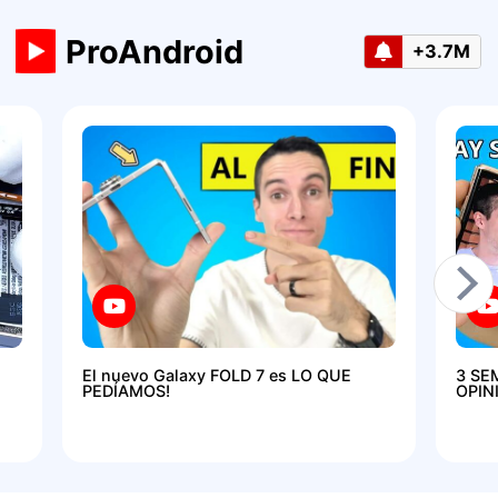
ProAndroid
+3.7M
El nuevo Galaxy FOLD 7 es LO QUE
3 SE
PEDÍAMOS!
OPIN