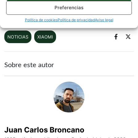
Preferencias
Fuente |
Gizmochina
Política de cookies
Política de privacidad
Aviso legal
NOTICIAS
XIAOMI
Sobre este autor
Juan Carlos Broncano