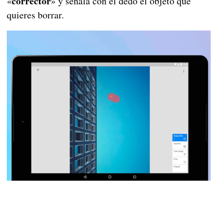
corrector
«
» y señala con el dedo el objeto que
quieres borrar.