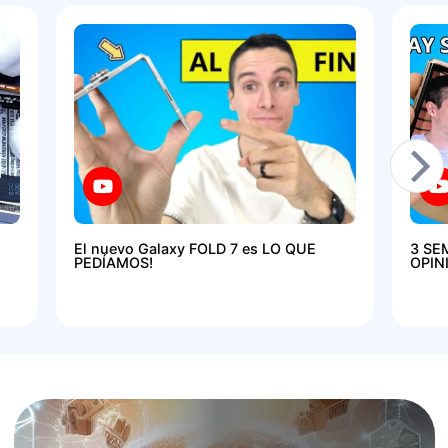
El nuevo Galaxy FOLD 7 es LO QUE
3 SE
PEDÍAMOS!
OPIN