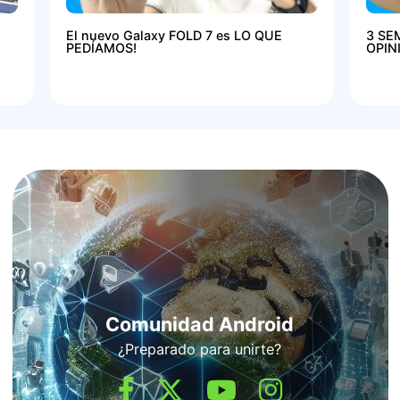
El nuevo Galaxy FOLD 7 es LO QUE
3 SE
PEDÍAMOS!
OPIN
Comunidad Android
¿Preparado para unirte?