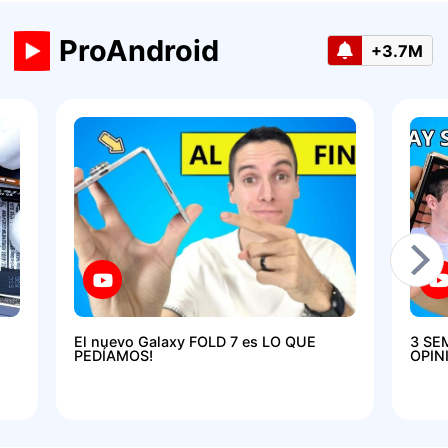
ProAndroid
+3.7M
El nuevo Galaxy FOLD 7 es LO QUE
3 SE
PEDÍAMOS!
OPIN