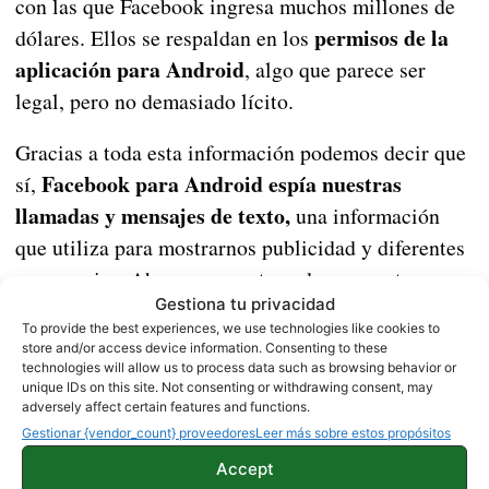
con las que Facebook ingresa muchos millones de
permisos de la
dólares. Ellos se respaldan en los
aplicación para Android
, algo que parece ser
legal, pero no demasiado lícito.
Gracias a toda esta información podemos decir que
Facebook para Android espía nuestras
sí,
llamadas y mensajes de texto,
una información
que utiliza para mostrarnos publicidad y diferentes
sugerencias. Ahora es cosa tuya denegar estos
Gestiona tu privacidad
permisos, borrar tu cuenta de Facebook o
To provide the best experiences, we use technologies like cookies to
desinstalar la aplicación de tu móvil.
store and/or access device information. Consenting to these
technologies will allow us to process data such as browsing behavior or
unique IDs on this site. Not consenting or withdrawing consent, may
adversely affect certain features and functions.
¿Qué puedo hacer si la red de datos de mi
Gestionar {vendor_count} proveedores
Leer más sobre estos propósitos
smartphone no funciona?
Accept