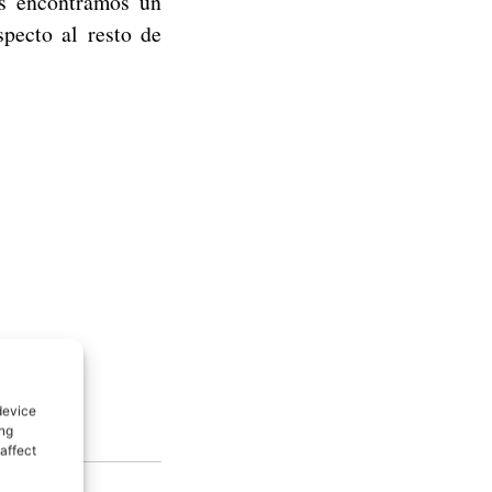
es encontramos un
pecto al resto de
device
ing
affect