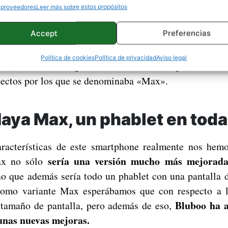
mpara la pantalla de su nuevo Bluboo Maya con la del
 proveedores
Leer más sobre estos propósitos
Accept
Preferencias
s nuevas variantes irían enfocadas a una gama un po
ácticamente el tope de gama en Bluboo. En concre
Política de cookies
Política de privacidad
Aviso legal
x, la versión mejorada del Bluboo Maya
, del cua
pectos por los que se denominaba «Max».
aya Max, un phablet en toda
aracterísticas de este smartphone realmente nos hemo
sería una versión mucho más mejorada
x no sólo
ino que además sería todo un phablet con una pantalla
Como variante Max esperábamos que con respecto a l
Bluboo ha 
 tamaño de pantalla, pero además de eso,
unas nuevas mejoras.