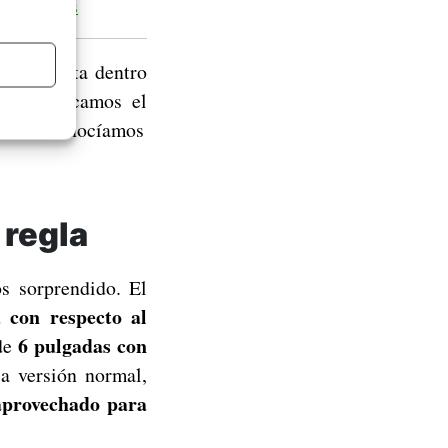
 iPhone 6s
co más alta dentro
to, destacamos el
l sólo conocíamos
 regla
s sorprendido. El
 con respecto al
6 pulgadas con
 de
a versión normal,
aprovechado para