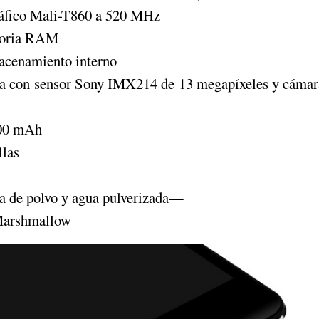
ráfico Mali-T860 a 520 MHz
oria RAM
acenamiento interno
a con sensor Sony IMX214 de 13 megapíxeles y cámar
200 mAh
llas
 de polvo y agua pulverizada—
Marshmallow