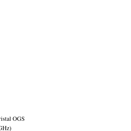
cristal OGS
 GHz)