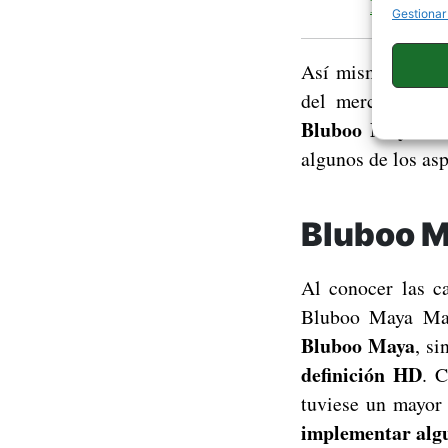
Bluboo co
Gestionar
Así mismo, las do
del mercado y pr
Bluboo Maya Ma
algunos de los as
Bluboo M
Al conocer las c
Bluboo Maya Ma
Bluboo Maya
, s
definición HD
. 
tuviese un mayor
implementar alg