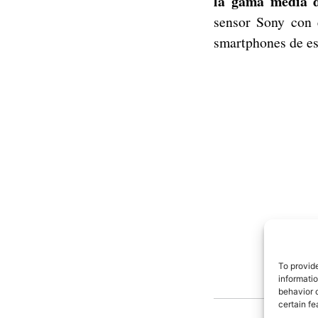
la gama media d
sensor Sony con 
smartphones de e
To provid
informati
behavior o
certain fe