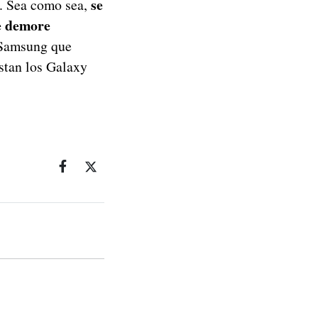
se
. Sea como sea,
e demore
e Samsung que
estan los Galaxy