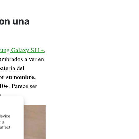
con una
msung Galaxy S11+
,
tumbrados a ver en
atería del
or su nombre,
10+
. Parece ser
e.
device
ing
affect