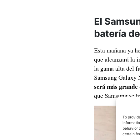
El Samsun
batería d
Esta mañana ya h
que alcanzará la 
la gama alta del f
Samsung Galaxy N
será más grande 
que Samsung se ha 
To provid
informati
behavior o
certain fe