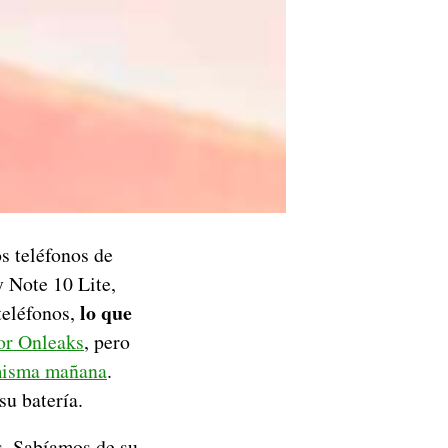
s teléfonos de
 Note 10 Lite,
lo que
teléfonos,
or Onleaks
, pero
 misma mañana
.
su batería.
s. Sabíamos de su