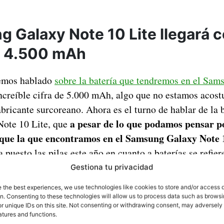
g Galaxy Note 10 Lite llegará 
e 4.500 mAh
emos hablado
sobre la batería que tendremos en el Sa
increíble cifra de 5.000 mAh, algo que no estamos acos
abricante surcoreano. Ahora es el turno de hablar de la b
a pesar de lo que podamos pensar p
ote 10 Lite, que
que la que encontramos en el Samsung Galaxy Note 
puesto las pilas este año en cuanto a baterías se refier
Gestiona tu privacidad
e the best experiences, we use technologies like cookies to store and/or access 
on. Consenting to these technologies will allow us to process data such as brows
r unique IDs on this site. Not consenting or withdrawing consent, may adversely 
atures and functions.