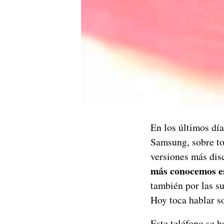
En los últimos día
Samsung, sobre t
versiones más dis
más conocemos es
también por las s
Hoy toca hablar s
Este teléfono se 