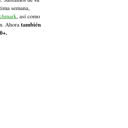
ltima semana,
enchmark
, así como
también
en. Ahora
0+.