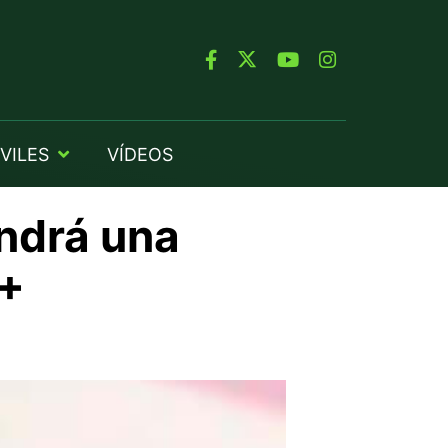
VILES
VÍDEOS
endrá una
0+