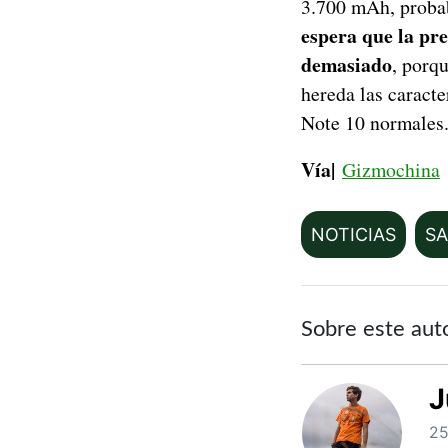
3.700 mAh, proba
espera que la pr
demasiado
, porq
hereda las caracte
Note 10 normales
Vía|
Gizmochina
NOTICIAS
S
Sobre este aut
J
25