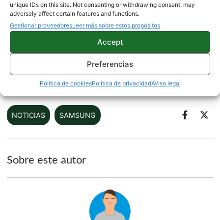
mueve el mercado estos últimos meses.
unique IDs on this site. Not consenting or withdrawing consent, may
adversely affect certain features and functions.
Gestionar proveedores
Leer más sobre estos propósitos
Samsung podría reparar tu Galaxy S8 en solo 2
Accept
horas
Preferencias
Fuente:
AndroidAuthority
Política de cookies
Política de privacidad
Aviso legal
NOTICIAS
SAMSUNG
Sobre este autor