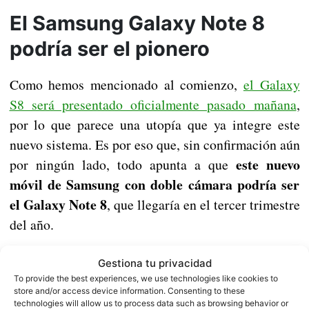
El Samsung Galaxy Note 8
podría ser el pionero
Como hemos mencionado al comienzo,
el Galaxy
S8 será presentado oficialmente pasado mañana
,
por lo que parece una utopía que ya integre este
nuevo sistema. Es por eso que, sin confirmación aún
este nuevo
por ningún lado, todo apunta a que
móvil de Samsung con doble cámara podría ser
el Galaxy Note 8
, que llegaría en el tercer trimestre
del año.
Ya solo queda esperar para confirmar que Samsung
Gestiona tu privacidad
se apunta a esta nueva tecnología, aunque parece
To provide the best experiences, we use technologies like cookies to
store and/or access device information. Consenting to these
claro que así será, teniendo en cuenta cómo se
technologies will allow us to process data such as browsing behavior or