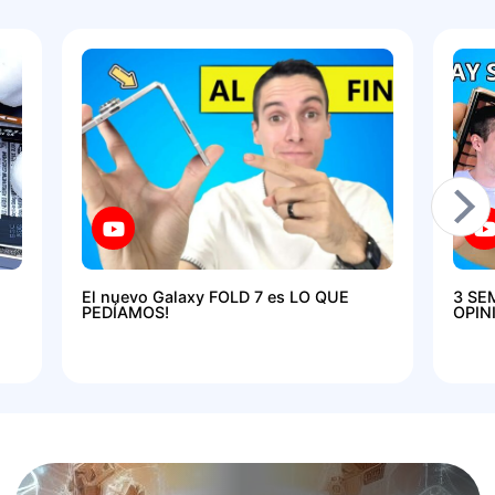
El nuevo Galaxy FOLD 7 es LO QUE
3 SE
PEDÍAMOS!
OPIN