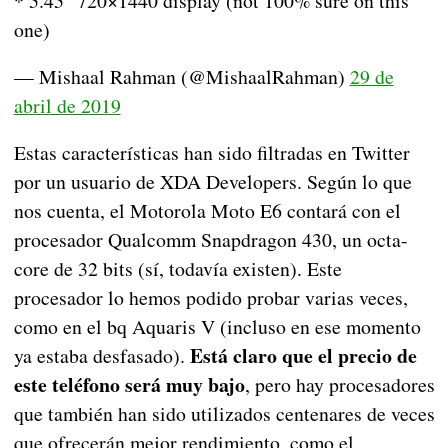
* 5.45″ 720×1440 display (not 100% sure on this
one)
— Mishaal Rahman (@MishaalRahman)
29 de
abril de 2019
Estas características han sido filtradas en Twitter
por un usuario de XDA Developers. Según lo que
nos cuenta, el Motorola Moto E6 contará con el
procesador Qualcomm Snapdragon 430, un octa-
core de 32 bits (sí, todavía existen). Este
procesador lo hemos podido probar varias veces,
como en el bq Aquaris V (incluso en ese momento
Está claro que el precio de
ya estaba desfasado).
este teléfono será muy bajo
, pero hay procesadores
que también han sido utilizados centenares de veces
que ofrecerán mejor rendimiento, como el