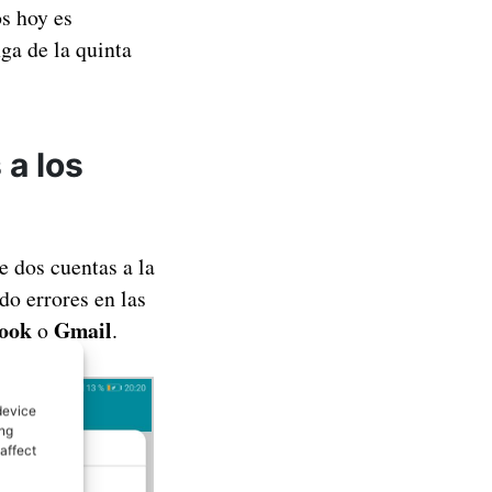
s hoy es
ga de la quinta
 a los
 dos cuentas a la
do errores en las
ook
Gmail
o
.
device
ing
affect