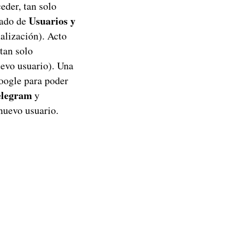
eder, tan solo
Usuarios y
tado de
alización). Acto
tan solo
uevo usuario). Una
oogle para poder
elegram
y
nuevo usuario.