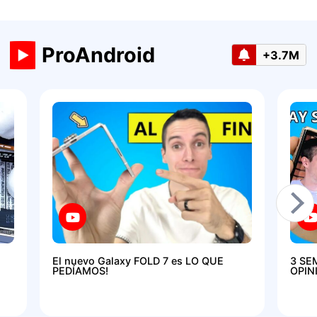
ProAndroid
+3.7M
El nuevo Galaxy FOLD 7 es LO QUE
3 SE
PEDÍAMOS!
OPIN