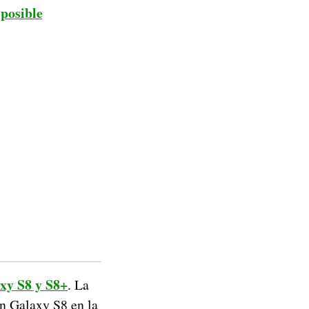
 posible
xy S8 y S8+
. La
n Galaxy S8 en la