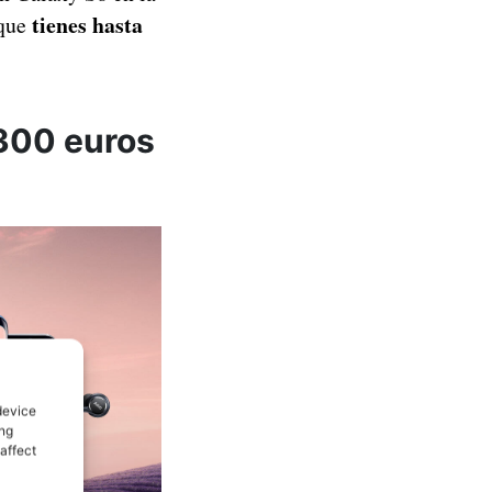
tienes hasta
que
300 euros
device
ing
affect