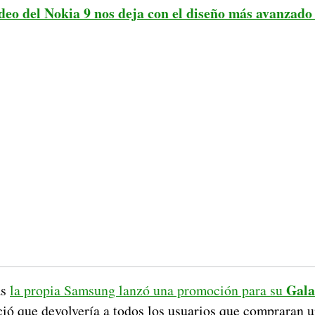
deo del Nokia 9 nos deja con el diseño más avanzado
Gala
as
la propia Samsung lanzó una promoción para su
ió que devolvería a todos los usuarios que compraran u