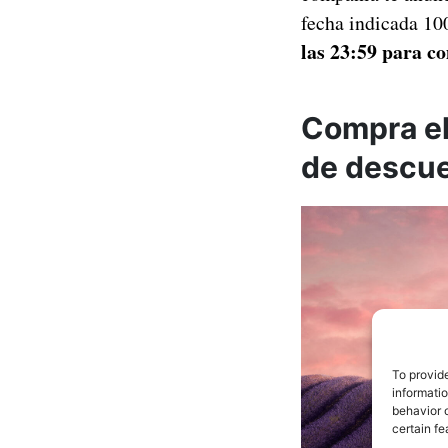
fecha indicada 100
las 23:59 para c
Compra el
de descu
To provid
informati
behavior o
certain fe