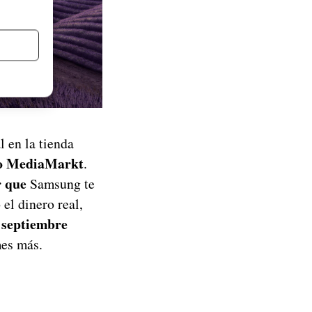
 en la tienda
o MediaMarkt
.
r que
Samsung te
el dinero real,
 septiembre
mes más.