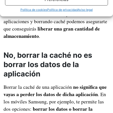
pues algunas aplicaciones solo ocupan de 5 a 30
Política de cookies
Política de privacidad
Aviso legal
MB. Si estas un buen rato comprobando
aplicaciones y borrando caché podemos asegurarte
liberar una gran cantidad de
que conseguirás
almacenamiento
.
No, borrar la caché no es
borrar los datos de la
aplicación
no significa que
Borrar la caché de una aplicación
vayas a perder los datos de dicha aplicación
. En
los móviles Samsung, por ejemplo, te permite las
borrar los datos o borrar la
dos opciones: