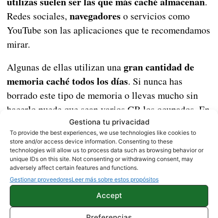
utilizas suelen ser las que más caché almacenan
.
navegadores
Redes sociales,
o servicios como
YouTube son las aplicaciones que te recomendamos
mirar.
gran cantidad de
Algunas de ellas utilizan una
memoria caché todos los días
. Si nunca has
borrado este tipo de memoria o llevas mucho sin
hacerlo puede que sean varios GB los ocupados. En
nuestro caso llevamos utilizando un Galaxy S20
Gestiona tu privacidad
To provide the best experiences, we use technologies like cookies to
durante, más o menos, un mes, y Google Chrome ha
store and/or access device information. Consenting to these
600 MB de memoria caché
almacenado más de
.
technologies will allow us to process data such as browsing behavior or
unique IDs on this site. Not consenting or withdrawing consent, may
¡Imagina varios meses o incluso años!
adversely affect certain features and functions.
Gestionar proveedores
Leer más sobre estos propósitos
espacio
Puede que tu dispositivo esté sin
Accept
disponible por culpa de la memoria caché
. No en
todas las aplicaciones habrá una gran cantidad,
Preferencias