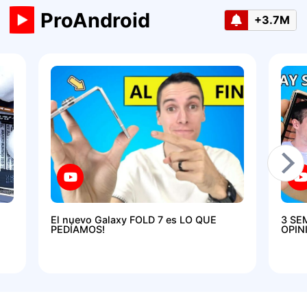
ProAndroid
+3.7M
El nuevo Galaxy FOLD 7 es LO QUE
3 SE
PEDÍAMOS!
OPIN