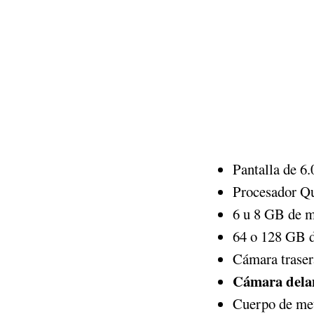
Pantalla de 6
Procesador Q
6 u 8 GB de
64 o 128 GB d
Cámara traser
Cámara delan
Cuerpo de me