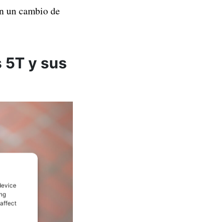
n un cambio de
 5T y sus
device
ing
affect