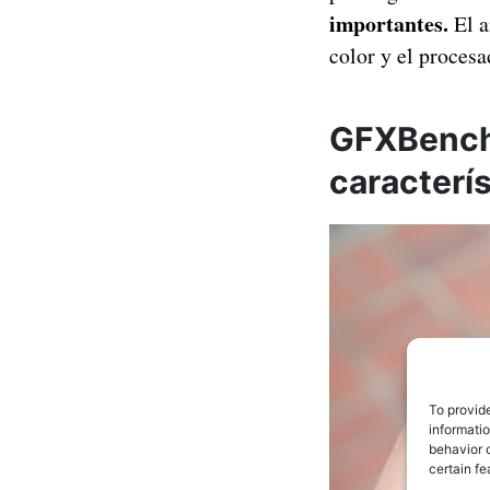
importantes.
El a
color y el proces
GFXBench 
caracterí
To provid
informati
behavior o
certain fe