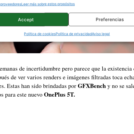
 proveedores
Leer más sobre estos propósitos
Accept
Preferencias
Política de cookies
Política de privacidad
Aviso legal
emanas de incertidumbre pero parece que la existencia
ués de ver varios renders e imágenes filtradas toca echa
GFXBench
es. Estas han sido brindadas por
y no se sa
OnePlus 5T.
s para este nuevo