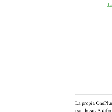
La
La propia OnePlus
por llegar. A dife