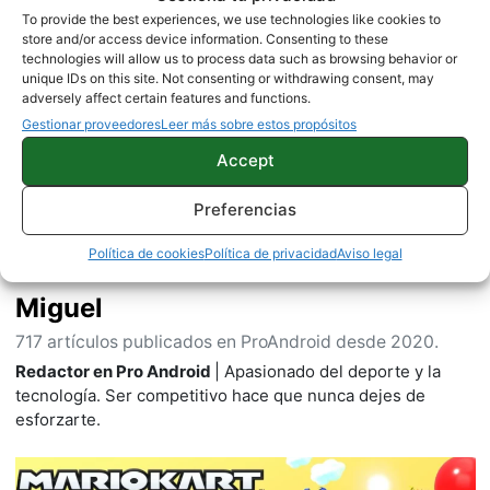
To provide the best experiences, we use technologies like cookies to
store and/or access device information. Consenting to these
technologies will allow us to process data such as browsing behavior or
Sobre este autor
unique IDs on this site. Not consenting or withdrawing consent, may
adversely affect certain features and functions.
Gestionar proveedores
Leer más sobre estos propósitos
Accept
Preferencias
Política de cookies
Política de privacidad
Aviso legal
Miguel
717 artículos publicados en ProAndroid desde 2020.
Redactor en Pro Android
| Apasionado del deporte y la
tecnología. Ser competitivo hace que nunca dejes de
esforzarte.