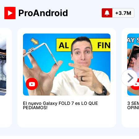
ProAndroid
+3.7M
El nuevo Galaxy FOLD 7 es LO QUE
3 SE
PEDÍAMOS!
OPIN