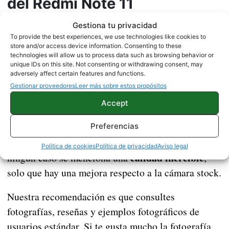
del Redmi Note 11
Gestiona tu privacidad
Muchos de los usuarios que reseñan quejas de las
To provide the best experiences, we use technologies like cookies to
fotos del Redmi Note 11
también dejan ver que la
store and/or access device information. Consenting to these
technologies will allow us to process data such as browsing behavior or
GCam
mejora considerablemente el sensor. Esto
unique IDs on this site. Not consenting or withdrawing consent, may
quiere decir que el sensor tiene una calidad
adversely affect certain features and functions.
Gestionar proveedores
Leer más sobre estos propósitos
software de Xiaomi
decente, pero que el
no lo
exprime correctamente.
Accept
Preferencias
Es fácil encontrar comentarios que hablan de una
mejor calidad al
instalar la GCam
. Eso sí, en
Política de cookies
Política de privacidad
Aviso legal
calidad increíble
ningún caso se menciona una
,
solo que hay una mejora respecto a la cámara stock.
Nuestra recomendación es que consultes
fotografías, reseñas y ejemplos fotográficos de
usuarios estándar. Si te gusta mucho la fotografía