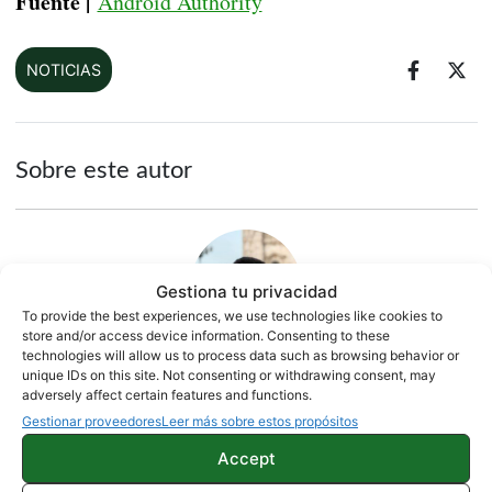
Fuente |
Android Authority
NOTICIAS
Sobre este autor
Gestiona tu privacidad
To provide the best experiences, we use technologies like cookies to
store and/or access device information. Consenting to these
technologies will allow us to process data such as browsing behavior or
unique IDs on this site. Not consenting or withdrawing consent, may
Quelian Sanz
adversely affect certain features and functions.
Gestionar proveedores
Leer más sobre estos propósitos
11059 artículos publicados en ProAndroid desde 2020.
Accept
Redactor en Pro Android | Apasionado de ese Androide
verde que tanto esconde. Se comenta que tecleo sobre