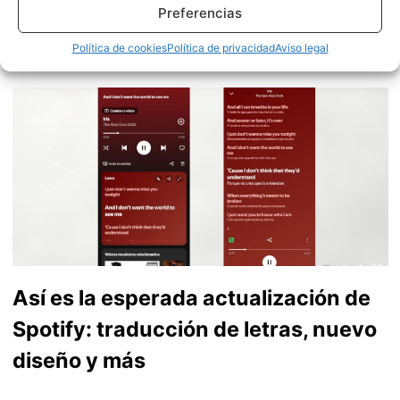
Preferencias
actualidad. Me gusta probarlo todo en este mundo de la
tecnología. Los gusanos se comen a las manzanas.
Política de cookies
Política de privacidad
Aviso legal
Enamorado de lo que una gran mayoría llama ruido.
Twitter
Así es la esperada actualización de
Spotify: traducción de letras, nuevo
diseño y más