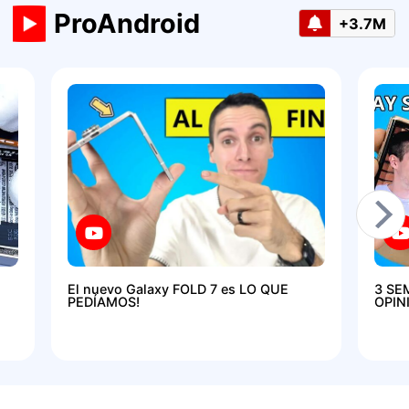
ProAndroid
+3.7M
El nuevo Galaxy FOLD 7 es LO QUE
3 SE
PEDÍAMOS!
OPIN