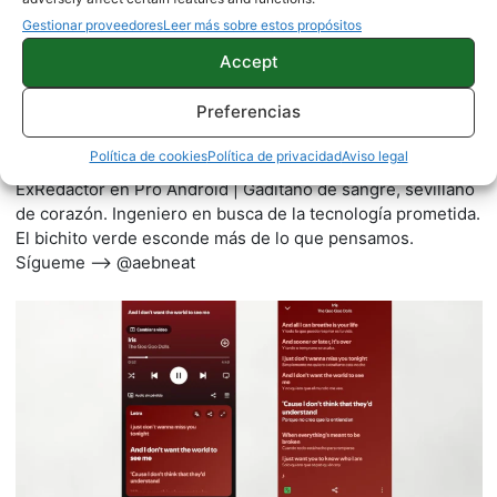
Gestionar proveedores
Leer más sobre estos propósitos
Accept
Preferencias
Antonio Espinosa
Política de cookies
Política de privacidad
Aviso legal
412 artículos publicados en ProAndroid desde 2020.
ExRedactor en Pro Android | Gaditano de sangre, sevillano
de corazón. Ingeniero en busca de la tecnología prometida.
El bichito verde esconde más de lo que pensamos.
Sígueme --> @aebneat