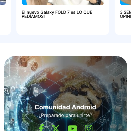
El nuevo Galaxy FOLD 7 es LO QUE
3 SE
PEDÍAMOS!
OPIN
Comunidad Android
¿Preparado para unirte?