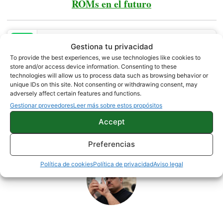
ROMs en el futuro
Transcriber para WhatsApp
Gestiona tu privacidad
Price:
Free
To provide the best experiences, we use technologies like cookies to
store and/or access device information. Consenting to these
technologies will allow us to process data such as browsing behavior or
SIN CATEGORÍA
unique IDs on this site. Not consenting or withdrawing consent, may
adversely affect certain features and functions.
Gestionar proveedores
Leer más sobre estos propósitos
Accept
Sobre este autor
Preferencias
Política de cookies
Política de privacidad
Aviso legal