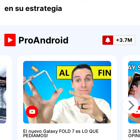
en su estrategia
ProAndroid
+3.7M
El nuevo Galaxy FOLD 7 es LO QUE
3 SE
PEDÍAMOS!
OPIN