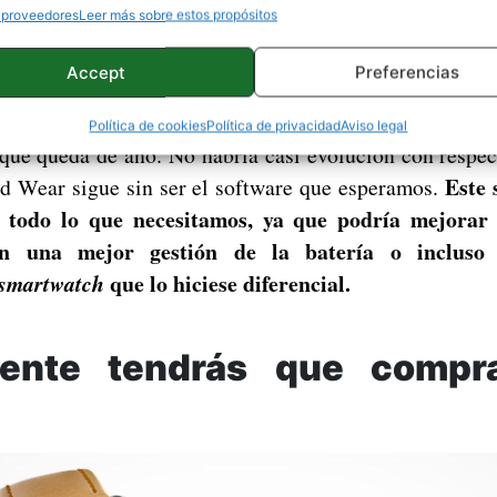
 proveedores
Leer más sobre estos propósitos
rás para el Black Friday: lo mejor de Amazon para 
Accept
Preferencias
ue estamos viendo, no creemos que otro fabricante se a
Política de cookies
Política de privacidad
Aviso legal
que queda de año. No habría casi evolución con respec
Este 
id Wear sigue sin ser el software que esperamos.
s todo lo que necesitamos, ya que podría mejorar 
, en una mejor gestión de la batería o inclus
que lo hiciese diferencial.
smartwatch
ente tendrás que compra