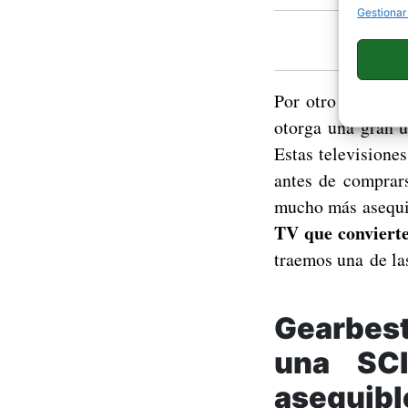
Gestionar
D
Por otro lado, exi
otorga una gran u
Estas televisione
antes de comprars
mucho más asequib
TV que convierte
traemos una de la
Gearbe
una SC
asequibl