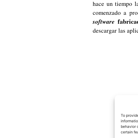
hace un tiempo la
comenzado a pro
fabrica
software
descargar las apl
To provid
informati
behavior o
certain fe