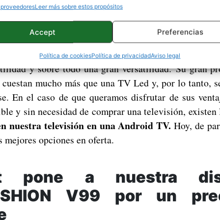
 proveedores
Leer más sobre estos propósitos
uo sustituye a Hangouts y vendrá preinstalada en Andro
Accept
Preferencias
televisiones con Android TV
sten las
como sistema o
Política de cookies
Política de privacidad
Aviso legal
tilidad y sobre todo una gran versatilidad. Su gran pr
s cuestan mucho más que una TV Led y, por lo tanto, s
e. En el caso de que queramos disfrutar de sus venta
le y sin necesidad de comprar una televisión, existen 
n nuestra televisión en una Android TV.
Hoy, de par
s mejores opciones en oferta.
st pone a nuestra disp
ISHION V99 por un pre
e