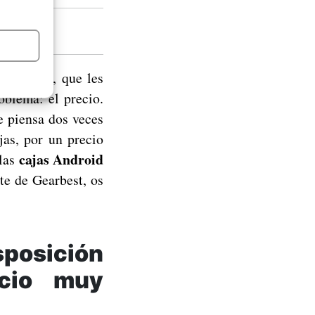
id
perativo, que les
oblema: el precio.
e piensa dos veces
jas, por un precio
cajas Android
las
te de Gearbest, os
osición
cio muy