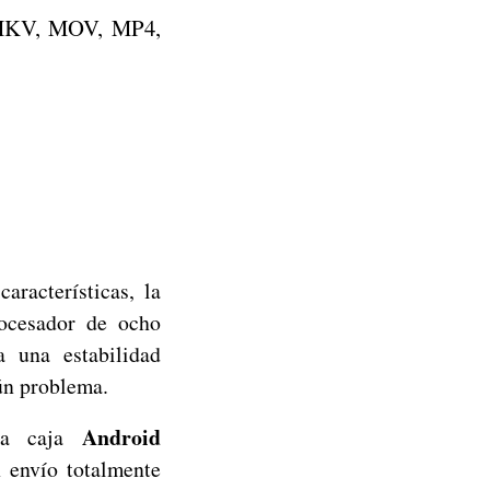
 MKV, MOV, MP4,
racterísticas, la
ocesador de ocho
a una estabilidad
ún problema.
Android
sta caja
 envío totalmente