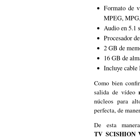
Formato de 
MPEG, MPG,
Audio en 5.1 
Procesador d
2 GB de me
16 GB de alm
Incluye cabl
Como bien confir
n
salida de vídeo
núcleos para alt
perfecta, de mane
De esta manera
TV SCISHION V9