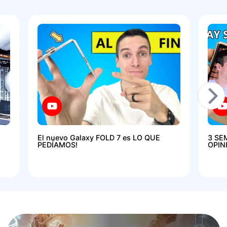
El nuevo Galaxy FOLD 7 es LO QUE
3 SE
PEDÍAMOS!
OPIN