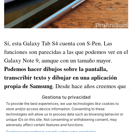
Sí, esta Galaxy Tab S4 cuenta con S-Pen. Las
funciones son parecidas a las que podemos ver en el
Galaxy Note 9, aunque con un tamaño mayor.
Podemos hacer dibujos sobre la pantalla,
transcribir texto y dibujar en una aplicación
propia de Samsung
. Desde hace años creemos que
es uno de los accesorios más funcionales que hay
Gestiona tu privacidad
en el mercado de las tablets y los móviles, aunque
To provide the best experiences, we use technologies like cookies to
store and/or access device information. Consenting to these
en el caso de la Galaxy Tab no va incluido en el
technologies will allow us to process data such as browsing behavior or
cuerpo del dispositivo.
unique IDs on this site. Not consenting or withdrawing consent, may
adversely affect certain features and functions.
Gestionar proveedores
Leer más sobre estos propósitos