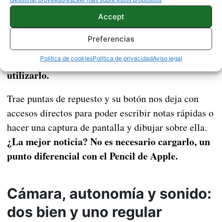
Es más grande y su tamaño se asemeja mucho al de
un bolígrafo. Esto hace que el propio S-Pen sea más
Accept
grueso que la tablet, haciendo imposible su
Preferencias
Tendrás que llevarlo
integración en el interior.
contigo en el bolsillo o en la mochila para poder
Política de cookies
Política de privacidad
Aviso legal
utilizarlo.
Trae puntas de repuesto y su botón nos deja con
accesos directos para poder escribir notas rápidas o
hacer una captura de pantalla y dibujar sobre ella.
¿La mejor noticia? No es necesario cargarlo, un
punto diferencial con el Pencil de Apple.
Cámara, autonomía y sonido:
dos bien y uno regular