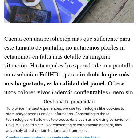
Cuenta con una resolución más que suficiente para
este tamaño de pantalla, no notaremos píxeles ni
echaremos en falta más detalle en ninguna
situación. Hasta aquí es lo esperado de una pantalla
sin duda lo que más
en resolución FullHD+, pero
nos ha gustado, es la calidad del panel
. Ofrece
unos colores vivos (además configurables), pero sin
pasar a ser demasiado exagerados o irreales, con
Gestiona tu privacidad
unos ángulos de visión perfectos, en los que no
To provide the best experiences, we use technologies like cookies to
store and/or access device information. Consenting to these
aparece el efecto arcoíris que vemos en algunos
technologies will allow us to process data such as browsing behavior or
unique IDs on this site. Not consenting or withdrawing consent, may
teléfonos con estas pantallas ni nada por el estilo.
adversely affect certain features and functions.
Gestionar proveedores
Leer más sobre estos propósitos