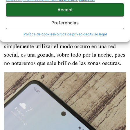
la ventaja de un panel AMOLED es el
Sin duda,
Accept
contraste que nos ofrece
y en este terminal no iba
a ser menos. Los negros son puros del todo, pues el
Preferencias
píxel queda completamente apagado, por la que la
Política de cookies
Política de privacidad
Aviso legal
experiencia a la hora de ver un vídeo, una película o
simplemente utilizar el modo oscuro en una red
social, es una gozada, sobre todo por la noche, pues
no notaremos que sale brillo de las zonas oscuras.