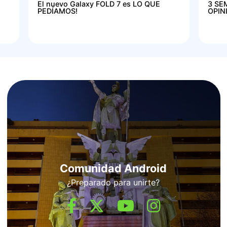
El nuevo Galaxy FOLD 7 es LO QUE
3 SE
PEDÍAMOS!
OPIN
Comunidad Android
¿Preparado para unirte?