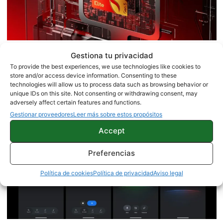
Gestiona tu privacidad
Filtrado el nuevo Snapdragon 8 Gen
To provide the best experiences, we use technologies like cookies to
5V: una interesante opción para
store and/or access device information. Consenting to these
technologies will allow us to process data such as browsing behavior or
móviles más asequibles
unique IDs on this site. Not consenting or withdrawing consent, may
adversely affect certain features and functions.
Gestionar proveedores
Leer más sobre estos propósitos
Accept
Preferencias
Política de cookies
Política de privacidad
Aviso legal