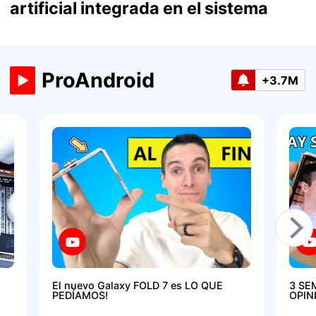
artificial integrada en el sistema
ProAndroid
+3.7M
El nuevo Galaxy FOLD 7 es LO QUE
3 SE
PEDÍAMOS!
OPIN