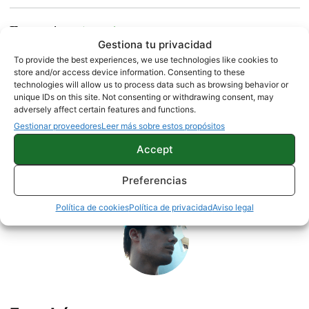
Fuente |
9to5google.com
Gestiona tu privacidad
To provide the best experiences, we use technologies like cookies to
store and/or access device information. Consenting to these
technologies will allow us to process data such as browsing behavior or
unique IDs on this site. Not consenting or withdrawing consent, may
NOTICIAS
adversely affect certain features and functions.
Gestionar proveedores
Leer más sobre estos propósitos
Accept
Sobre este autor
Preferencias
Política de cookies
Política de privacidad
Aviso legal