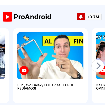
ProAndroid
+3.7M
El nuevo Galaxy FOLD 7 es LO QUE
3 SE
PEDÍAMOS!
OPIN